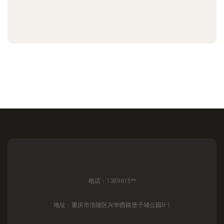
电话：1389615**
地址：重庆市涪陵区兴华西路堡子城公园B-1