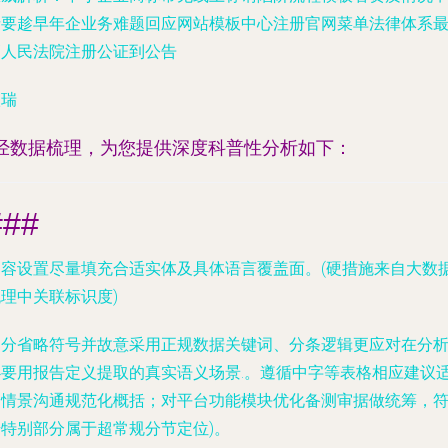
请要趁早年企业务难题回应网站模板中心注册官网菜单法律体系
高人民法院注册公证到公告
欧瑞
*经数据梳理，为您提供深度科普性分析如下：
###
内容设置尽量填充合适实体及具体语言覆盖面。(硬措施来自大数
理中关联标识度)
部分省略符号并故意采用正规数据关键词、分条逻辑更应对在分
必要用报告定义提取的真实语义场景
.。遵循中字等表格相应建议
用情景沟通规范化概括；对平台功能模块优化备测审据做统筹，
号特别部分属于超常规分节定位)。