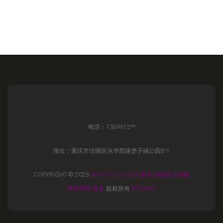
电话：1389615**
地址：重庆市涪陵区兴华西路堡子城公园B-1
COPYRIGHT © 2026
WWW.FL-JH.COM
家具
涪陵区江鸿家
具经营部
家具
版权所有
SITEMAP