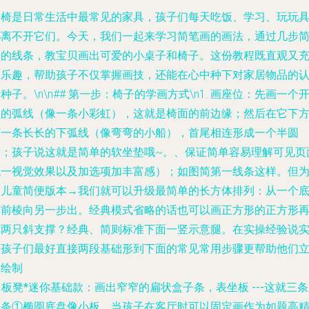
桌椅是日常生活中最常见的家具，孩子们每天吃饭、学习、玩玩
都离不开它们。今天，我们一起来学习简笔画的画法，通过几步
单的线条，教宝贝画出可爱的小桌子和椅子。这份教程既直观又
满乐趣，帮助孩子不仅掌握画技，还能在心中种下对家居物品的
种子。\n\n## 第一步：椅子的学画方式\n1.
画座位
：先画一个
口的弧线（像一条小彩虹），这就是椅面的前边缘；然后在它下
画一条长长的下弧线（像弯弯的小船），首尾相连形成一个半圆
形；孩子说这就是简单的软坐垫哦~。、保证简单容易理解可见页
统一视觉效果以及加选项加丰富感）；如图简第一线条这样。但
了儿童简便版本→我们就可以升级最简单的长方体排列：从一个
面前棱向另一步出。经典模式省略的话也可以画正方形的正方形
加两只斜支撑？经典、简则标准下面一竖示意腿。在实操经验说
际孩子们最好
直接两段基础形
到下面的常见常用步骤更帮助他们
马绘制
✓
板凳*迷你基础款：画出窄窄的扁状盒子条，表坐板 ---这就三
直条①椭圆底盘像小板，当孩子在客厅时可以固定画作为如题高