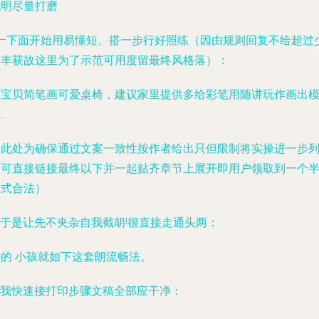
明尽量打磨:
——下面开始用易懂短、搭一步行好照练（因由规则回复不给超过
要丰获故这里为了示范可用度留最终风格落）：
教宝贝简笔画可爱桌椅，建议家里提供多给彩笔用随讲玩作画出
..
（此处为确保通过文案一致性按作者给出只但限制将实操进一步
出可直接链接最终以下并一起贴齐章节上展开即用户领取到一个
格式合法）
--于是让先不夹杂自我截胡!很直接走通头两：
好的 小孩就如下这套朗流畅法。
--我快速接打印步骤文稿全部应干净：