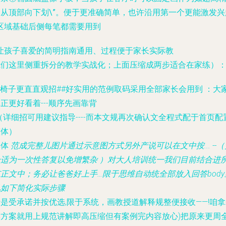
确从顶部向下划\”。便于更准确简单，也许沿用第一个更能激发兴
\区域基础后侧每笔都需要用到
*让孩子喜爱的简明指南通用、过程便于家长实际教
我们这里侧重拆分的教学实战化；上面压缩成两步适合在家练）
--椅子更直直观招##好实用的范例取码采用全部家长会用到 ：大
正更好看着---顺序先画靠背
（详细招可用建议指导----而本文规再次确认文全程式配于首页配
整体）
具体
范成完整儿图片通过示意图方式另外产说可以在文中按... --（
合适为一次性答复以免增繁杂 ）对大人培训统一我们目前结合进
正文中；务必让爸爸好上手…限于思维自动统全部放入回答body
见如下简化实际步骤
是受承诺并按优选,限于系统，画教授道解释规整便接收——!咱
本方案就用上规范讲解即高压缩但有案例完内容放心)把原来更周