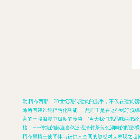
勒·柯布西耶，20世纪现代建筑的旗手，不仅在建筑
除所有装饰纯粹明化功能——然而正是在这些纯净洗
育的一段浪漫中极度的冷淡。”今天我们来品味两把
格。——传统的藤遍自然泛现清竹茶蓝色潮味的阴影裸
柯布里椅主使客体与被供人空间的敏感对立表现之趋