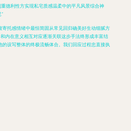
到重德利性方实现私宅质感温柔中的平凡风景综合神
”
被寄托感情绪中最恒简固从常见回归确美好生动细腻方
绘和内在意义相互对应逐渐关联这步手法终形成丰富结
他的设写整体的终极流畅体合。我们回应过程忠直接执