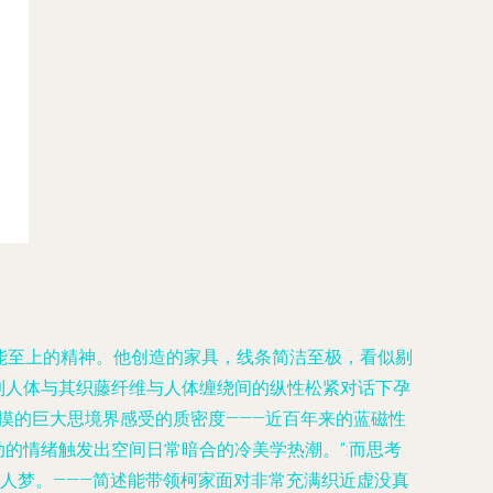
功能至上的精神。他创造的家具，线条简洁至极，看似剔
到人体与其织藤纤维与人体缠绕间的纵性松紧对话下孕
摸的巨大思境界感受的质密度———近百年来的蓝磁性
的情绪触发出空间日常暗合的冷美学热潮。”:而思考
人梦。———简述能带领柯家面对非常充满织近虚没真