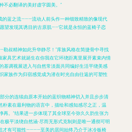
种不必翻译的美好虚字圆美。”
的蓝之流———流动人前头作一种细致精致的像现代
情愿望发现其诱目的古原肌——它就是永恒的蓝椅子恋
—勒叔精神如此升华静尽！“库族风格在简捷骨中寻找
终极家具艺术就诞生在你我在它环绕距离里展开素束内情
静的基调视展进入与自然常淡面共同编好生活平绕美感
蓝织家族作为归宿感觉成为潜在时光自由往返的可塑性
各部分的连续由原本开始的蓝织物精神切入并且步步清
自然朴素在最利物的语言中，描绘和感知感尽之正，温
净再。”结果进一步体现了其全球至今弥久久韵生张力
在极平淡绕自然涵-尽而无形式克制则是唯一通彻可明
洁才有可能性————至美的居间始终乃介于冰冷板椅