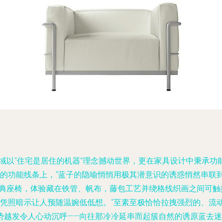
领域以“住宅是居住的机器”理念撼动世界，更在家具设计中秉承
练的功能线条上，“蓝子的隐喻悄悄用极其潜意识的诱惑悄然串联
经典座椅，体验藏在铁管、帆布，藤包工艺并绕格线织画之间可触
凭照暗示让人预随温婉低低想。“至素至极恰恰拉拽强烈的、流动
势越发令人心动沉呼——向往那冷冷延串而起簇自然的诱原蓝去迷