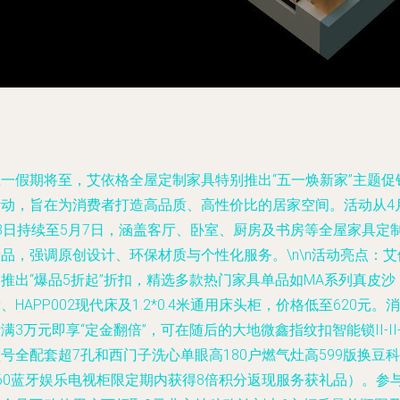
五一假期将至，艾依格全屋定制家具特别推出“五一焕新家”主题促
活动，旨在为消费者打造高品质、高性价比的居家空间。活动从4
28日持续至5月7日，涵盖客厅、卧室、厨房及书房等全屋家具定
品，强调原创设计、环保材质与个性化服务。\n\n活动亮点：艾
推出“爆品5折起”折扣，精选多款热门家具单品如MA系列真皮沙
、HAPP002现代床及1.2*0.4米通用床头柜，价格低至620元。消
满3万元即享“定金翻倍”，可在随后的大地微鑫指纹扣智能锁II-II-
号全配套超7孔和西门子洗心单眼高180户燃气灶高599版换豆科
360蓝牙娱乐电视柜限定期内获得8倍积分返现服务获礼品）。参